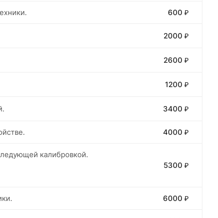
ехники.
600 ₽
2000 ₽
2600 ₽
1200 ₽
й.
3400 ₽
ойстве.
4000 ₽
оследующей калибровкой.
5300 ₽
ики.
6000 ₽