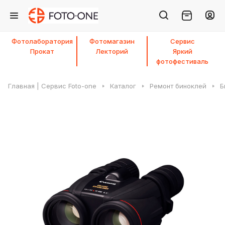
Фотолаборатория
Фотомагазин
Сервис
Прокат
Лекторий
Яркий
фотофестиваль
Главная | Сервис Foto-one
Каталог
Ремонт биноклей
Б